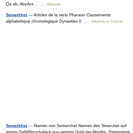
Qa ab, Abydos… …
Wikipedia
Sémerkhet
— Articles de la série Pharaon Classements
alphabétique chronologique Dynasties 0 …
Wikipédia en Français
Semerkhet
— Namen von Semerchet Namen des Smerchet auf
einem Gefäßbruchstück aus seinem Grab bei Abydos. Eigenname