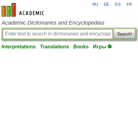
RU
DE
ES
FR
en-academic.com
Academic Dictionaries and Encyclopedias
Search!
Interpretations
Translations
Books
Игры ⚽