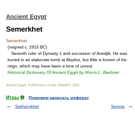
Ancient Egypt
Semerkhet
Semerkhet
(reigned c. 2915 BC)
Seventh ruler of Dynasty 1 and successor of Anedjib. He was
buried in an elaborate tomb at Abydos, but little is known of his
reign, which may have been a time of unrest.
Historical Dictionary Of Ancient Egypt by Morris L. Bierbrier
Ancient Egypt. A Reference Guide
.
EdwART
.
2011
.
Игры ⚽
Поможем написать реферат
Sekhemkhet
Semna