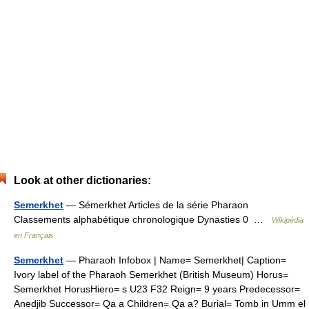
Look at other dictionaries:
Semerkhet
— Sémerkhet Articles de la série Pharaon
Classements alphabétique chronologique Dynasties 0 …
Wikipédia
en Français
Semerkhet
— Pharaoh Infobox | Name= Semerkhet| Caption=
Ivory label of the Pharaoh Semerkhet (British Museum) Horus=
Semerkhet HorusHiero= s U23 F32 Reign= 9 years Predecessor=
Anedjib Successor= Qa a Children= Qa a? Burial= Tomb in Umm el